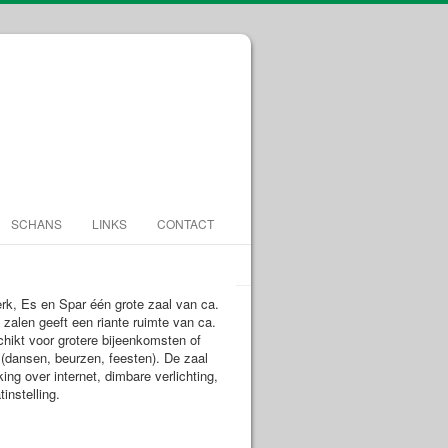
SCHANS
LINKS
CONTACT
rk, Es en Spar één grote zaal van ca.
alen geeft een riante ruimte van ca.
hikt voor grotere bijeenkomsten of
s (dansen, beurzen, feesten). De zaal
king over internet, dimbare verlichting,
tinstelling.