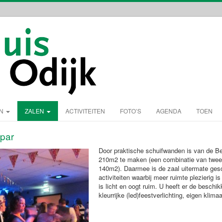
EN
ZALEN
ACTIVITEITEN
FOTO’S
AGENDA
TOEN
Spar
Door praktische schuifwanden is van de Be
210m2 te maken (een combinatie van twee z
140m2). Daarmee is de zaal uitermate gesc
activiteiten waarbij meer ruimte plezierig i
is licht en oogt ruim. U heeft er de beschik
kleurrijke (led)feestverlichting, eigen klimaa